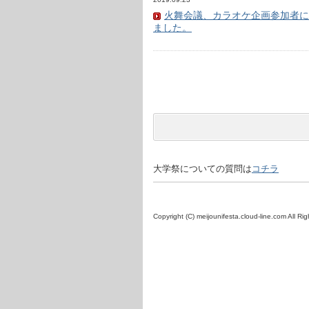
火舞会議、カラオケ企画参加者に
ました。
大学祭についての質問は
コチラ
Copyright (C) meijounifesta.cloud-line.com All Ri