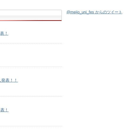
@meijo_uni_fes からのツイート
表！
人発表！！
発表！