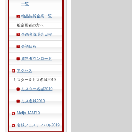
一覧
物品協賛企業一覧
一般企画者の方へ
企画者説明会日程
会議日程
資料ダウンロード
アクセス
ミスター＆ミス名城2019
ミスター名城2019
ミス名城2019
Meijo JAM'19
名城フェスティバル2019