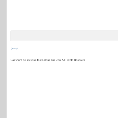
ホーム
Copyright (C) meijounifesta.cloud-line.com All Rights Reserved.