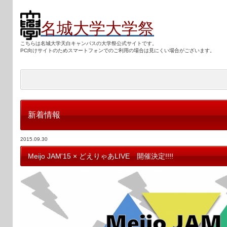
名城大学大学祭
こちらは名城大学天白キャンパスの大学祭公式サイトです。
PC向けサ
イトのためスマートフォンでのご利用の場合は見にくい場合がございます。
新着情報
2015.09.30
Meijo JAM'15 × どえりゃあLIVE 開催決定!!!!