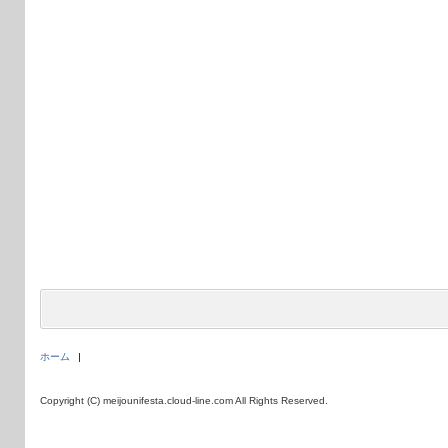
ホーム
Copyright (C) meijounifesta.cloud-line.com All Rights Reserved.