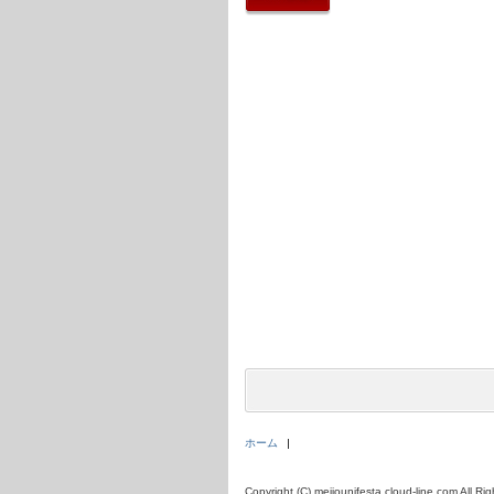
戻る
ホーム
Copyright (C) meijounifesta.cloud-line.com All Ri