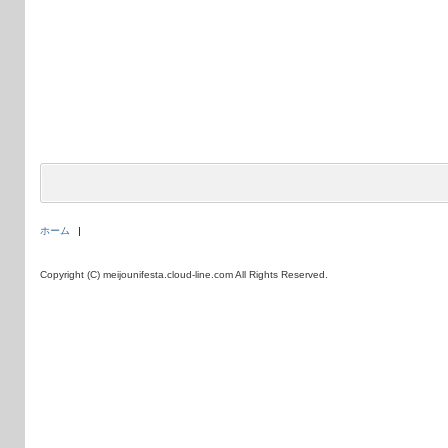
ホーム
Copyright (C) meijounifesta.cloud-line.com All Rights Reserved.