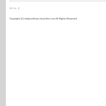
ホーム
Copyright (C) meijounifesta.cloud-line.com All Rights Reserved.