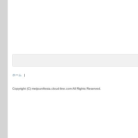
ホーム
Copyright (C) meijounifesta.cloud-line.com All Rights Reserved.