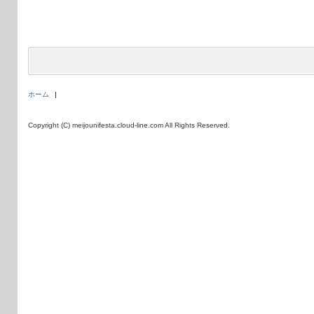
ホーム
Copyright (C) meijounifesta.cloud-line.com All Rights Reserved.